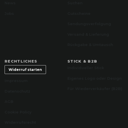
News
Suchen
Jobs
Gutscheine
Sendungsverfolgung
Versand & Lieferung
Rückgabe & Umtausch
RECHTLICHES
STICK & B2B
Individueller Stick
Widerruf starten
Eigenes Logo oder Design
Impressum
Für Wiederverkäufer (B2B)
Datenschutz
AGB
Cookie Policy
Widerrufsrecht