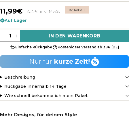
11,99€
8%
RABATT
12,99€
inkl. MwSt
Regulärer
Preis
Auf Lager
Menge
IN DEN WARENKORB
Einfache Rückgabe
Kostenloser Versand ab 39€ (DE)
Nur für
kurze Zeit!
Beschreibung
Rückgabe innerhalb 14 Tage
Wie schnell bekomme ich mein Paket
Mehr Designs, für deinen Style