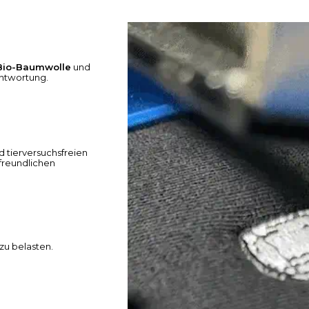
 Bio-Baumwolle
und
antwortung.
d tierversuchsfreien
tfreundlichen
zu belasten.