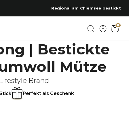
Regional am Chiemsee bestickt
0
ng | Bestickte
aumwoll Mütze
Lifestyle Brand
Stick
Perfekt als Geschenk