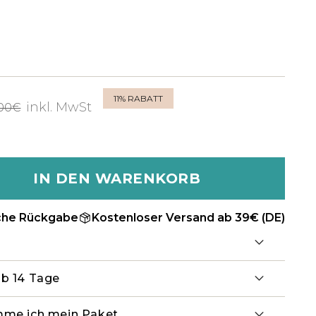
11%
RABATT
inkl. MwSt
,00€
IN DEN WARENKORB
che Rückgabe
Kostenloser Versand ab 39€ (DE)
lb 14 Tage
mme ich mein Paket