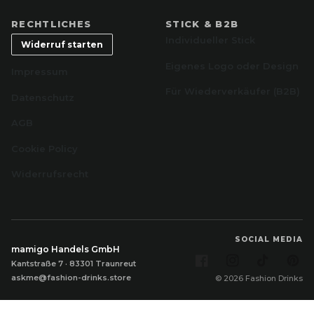
RECHTLICHES
STICK & B2B
Individueller Stick
Widerruf starten
Eigenes Logo oder Design
Impressum
Für Wiederverkäufer (B2B)
Datenschutz
AGB
Cookie Policy
Widerrufsrecht
SOCIAL MEDIA
mamigo Handels GmbH
Facebook
Instagram
TikTok
Pi
Kantstraße 7 · 83301 Traunreut
askme@fashion-drinks.store
© 2026 Fashion Drinks