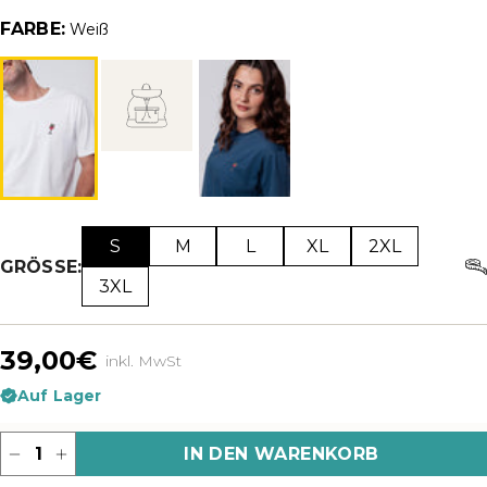
FARBE:
Weiß
S
M
L
XL
2XL
GRÖSSE:
3XL
39,00€
inkl. MwSt
Auf Lager
Menge
IN DEN WARENKORB