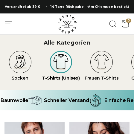
Zum
Versandfrei ab 39 €
14 Tage Rückgabe
Am Chiemsee bestickt
Inhalt
springen
0
Alle Kategorien
Socken
T-Shirts (Unisex)
Frauen T-Shirts
O
Baumwolle
Schneller Versand
Einfache Ret