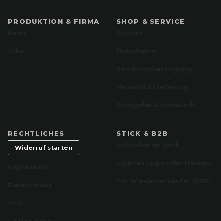
PRODUKTION & FIRMA
SHOP & SERVICE
News
Suchen
Jobs
Gutscheine
Sendungsverfolgung
Versand & Lieferung
Rückgabe & Umtausch
RECHTLICHES
STICK & B2B
Individueller Stick
Widerruf starten
Eigenes Logo oder Design
Impressum
Für Wiederverkäufer (B2B)
Datenschutz
AGB
Cookie Policy