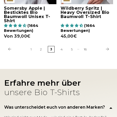
Somersby Apple |
Wildberry Spritz |
Besticktes Bio
Heavy Oversized Bio
Baumwoll Unisex T-
Baumwoll T-Shirt
Shirt
(1664
(1664
Bewertungen)
Bewertungen)
Von
39,00€
45,00€
…
1
2
3
4
5
16
Erfahre mehr über
unsere Bio T-Shirts
Was unterscheidet euch von anderen Marken?