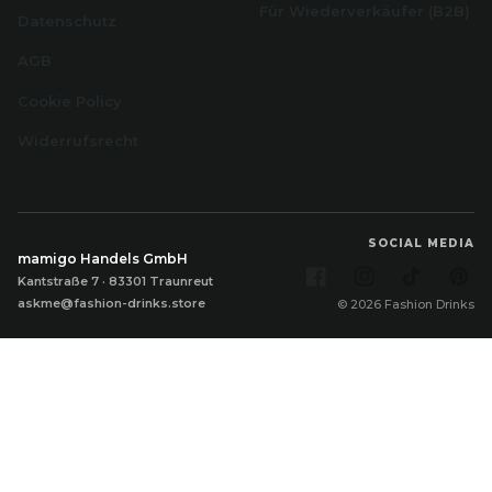
Für Wiederverkäufer (B2B)
Datenschutz
AGB
Cookie Policy
Widerrufsrecht
SOCIAL MEDIA
mamigo Handels GmbH
Facebook
Instagram
TikTok
Pi
Kantstraße 7 · 83301 Traunreut
askme@fashion-drinks.store
© 2026 Fashion Drinks