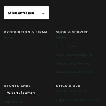
Stick anfragen
→
PRODUKTION & FIRMA
SHOP & SERVICE
News
Suchen
Jobs
Gutscheine
Sendungsverfolgung
Versand & Lieferung
Rückgabe & Umtausch
RECHTLICHES
STICK & B2B
Individueller Stick
Widerruf starten
Eigenes Logo oder Design
Impressum