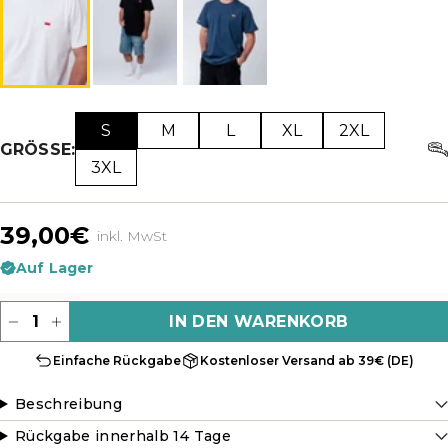
S
M
L
XL
2XL
GRÖSSE:
3XL
39,00€
inkl. MwSt
Auf Lager
Menge
IN DEN WARENKORB
Einfache Rückgabe
Kostenloser Versand ab 39€ (DE)
Beschreibung
Rückgabe innerhalb 14 Tage