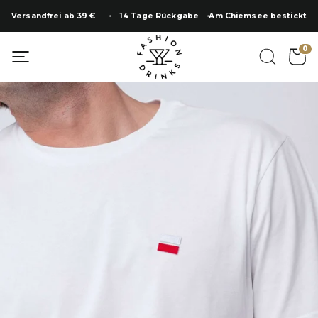
Zum
Versandfrei ab 39 €
14 Tage Rückgabe
Am Chiemsee bestickt
Inhalt
springen
0