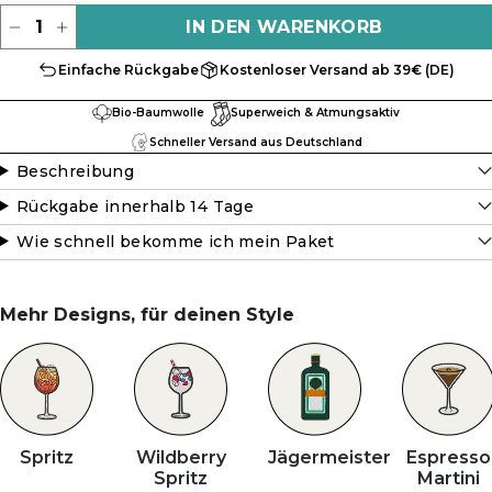
Menge
IN DEN WARENKORB
Einfache Rückgabe
Kostenloser Versand ab 39€ (DE)
Bio-Baumwolle
Superweich & Atmungsaktiv
Schneller Versand aus Deutschland
Beschreibung
Rückgabe innerhalb 14 Tage
Wie schnell bekomme ich mein Paket
Mehr Designs, für deinen Style
Spritz
Wildberry
Jägermeister
Espresso
Spritz
Martini