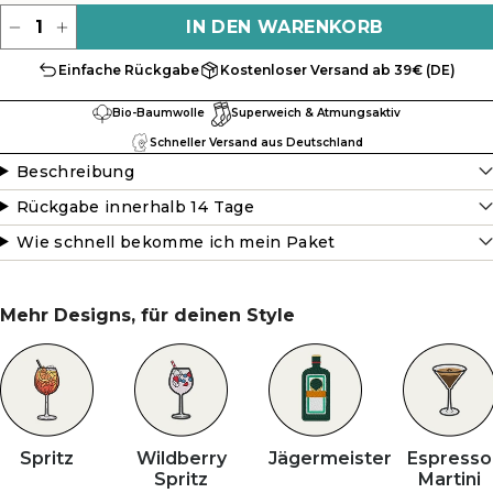
Menge
IN DEN WARENKORB
Einfache Rückgabe
Kostenloser Versand ab 39€ (DE)
Bio-Baumwolle
Superweich & Atmungsaktiv
Schneller Versand aus Deutschland
Beschreibung
Rückgabe innerhalb 14 Tage
Wie schnell bekomme ich mein Paket
Mehr Designs, für deinen Style
Spritz
Wildberry
Jägermeister
Espresso
Spritz
Martini