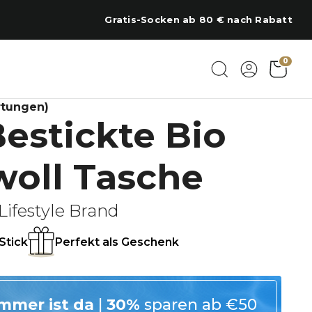
Regional am Chiemsee bestickt
0
rtungen)
Bestickte Bio
oll Tasche
Lifestyle Brand
Stick
Perfekt als Geschenk
mmer ist da
|
30%
sparen ab €50