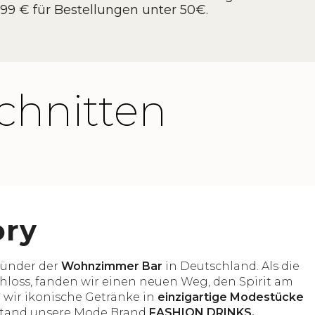
3,99 € für Bestellungen unter 50€.
chnitten
ory
ründer der
Wohnzimmer Bar
in Deutschland. Als die
loss, fanden wir einen neuen Weg, den Spirit am
 wir ikonische Getränke in
einzigartige Modestücke
stand unsere Mode Brand
FASHION DRINKS.