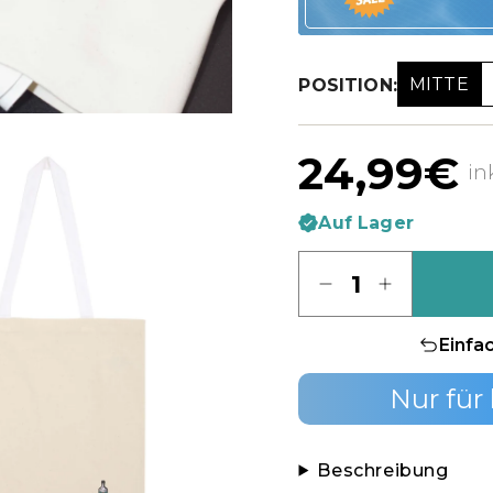
MITTE
POSITION:
24,99€
in
Auf Lager
Menge
Einfa
Nur für
Beschreibung