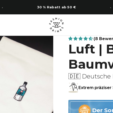
14 Tage Rückgabe
(8 Bewe
Luft | 
Baumw
🇩🇪 Deutsche 
Extrem präziser 
Der So