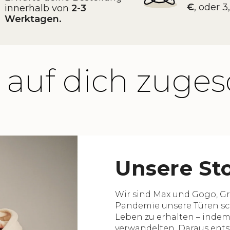
€
, oder 
innerhalb von
2-3
Werktagen.
 auf dich zuges
Unsere St
Wir sind Max und Gogo, G
Pandemie unsere Türen sch
Leben zu erhalten – indem
verwandelten. Daraus ent